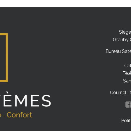
Siège
Granby 
Bureau Sate
Cel
Tél
San
Courriel 
Poli