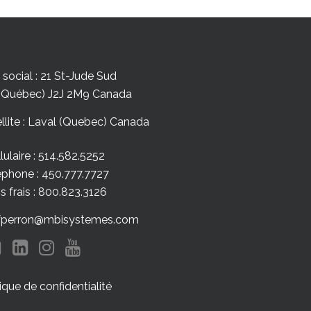
 social : 21 St-Jude Sud
(Québec) J2J 2M9 Canada
llite : Laval (Quebec) Canada
lulaire : 514.582.5252
éphone : 450.777.7727
s frais : 800.823.3126
: fperron@mbisystemes.com
tique de confidentialité